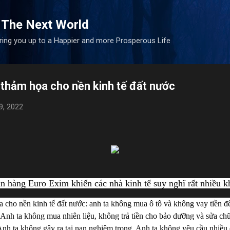
Skip to main content
 The Next World
bring you up to a Happier and more Prosperous Life
 thảm họa cho nền kinh tế đất nước
9, 2022
 hàng Euro Exim khiến các nhà kinh tế suy nghĩ rất nhiều kh
 cho nền kinh tế đất nước: anh ta không mua ô tô và không vay tiền để
Anh ta không mua nhiên liệu, không trả tiền cho bảo dưỡng và sửa chữa
 Anh ta không gây ra tai nạn nghiêm trọng. Anh ta không yêu cầu nhiều 