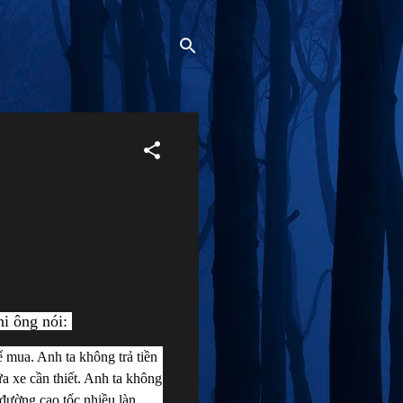
i ông nói: 
 mua. Anh ta không trả tiền 
 xe cần thiết. Anh ta không 
đường cao tốc nhiều làn. 