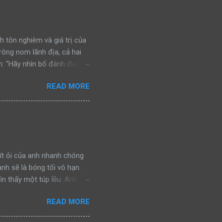
h tôn nghiêm và giá trị của
trông nom lãnh địa, cả hai
: “Hãy nhìn bố đánh đuổi
n đấu, bảo vệ khu vực của
READ MORE
ra, cả hai bắt gặp một con
nhìn bố đánh đuổi kẻ ngoại
chiến đấu, bảo vệ khu vực
a lại bắt gặp một con báo
nh đuổi kẻ thù, rồi gầm lên
ít ỏi của anh nhanh chóng
anh sẽ là bóng tối vô hạn.
ìn thấy một túp lều. Anh
ình ảnh đánh lừa. Nhưng giờ
READ MORE
y chính là hy vọng cuối
gần, hy vọng của anh càng