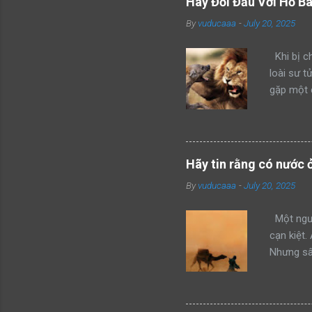
Hãy Đối Đầu Với Hổ B
By
vuducaaa
-
July 20, 2025
Khi bị ch
loài sư t
gặp một 
kẻ xâm ph
mình thàn
hổ đang 
bang này 
Hãy tin rằng có nước 
của mình 
By
vuducaaa
-
July 20, 2025
mon men t
giận dữ v
Một ngườ
cạn kiệt.
Nhưng sâu
không thể
đây, anh 
cùng của 