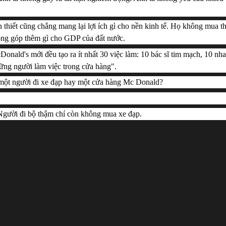
hiết cũng chẳng mang lại lợi ích gì cho nền kinh tế. Họ không mua th
óng góp thêm gì cho GDP của đất nước.
nald's mới đều tạo ra ít nhất 30 việc làm: 10 bác sĩ tim mạch, 10 nha 
hững người làm việc trong cửa hàng".
 một người đi xe đạp hay một cửa hàng Mc Donald? 
Người đi bộ thậm chí còn không mua xe đạp. 