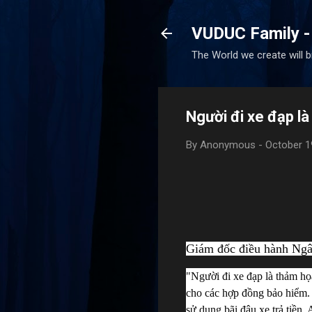
VUDUC Family -
The World we create will 
Người đi xe đạp là
By
Anonymous
-
October 1
Giám đốc điều hành Ngân
"Người đi xe đạp là thảm họa
cho các hợp đồng bảo hiểm. 
sử dụng bãi đậu xe trả tiền.