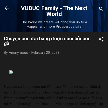
Skip to main content
VUDUC Family - The Next
World
The World we create will bring you up to a
Happier and more Prosperous Life
Chuyện con đại bàng được nuôi bởi con
gà
By
Anonymous
-
February 20, 2023
Ngày xưa, có một ngọn núi lớn, bên sườn núi có một tổ chim đại
bàng. Trong tổ có bốn quả trứng lớn. Một trận động đất xảy ra
làm rung chuyển ngọn núi, một quả trứng đại bàng lăn xuống và
rơi vào một trại gà dưới chân núi. Một con gà mái tình nguyện ấp