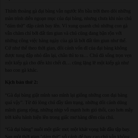
Thỉnh thoảng gà đại bàng vẫn ngước lên bầu trời theo dõi những
màn trình diễn ngoạn mục của đại bàng, nhưng chưa khi nào chú
"dám thử" đập cánh bay lên. Vì xung quanh chú những con gà
vẫn chăm chỉ bới đất tìm giun và chú cũng đang bận rộn với
những công việc hàng ngày của gà là bới đất tìm giun như thế.
Cứ như thế theo thời gian, đôi cánh vốn dĩ của đại bàng không
được tung đập nhỏ dần lại, chân thì to ra… Chú đã sống trọn vẹn
một kiếp gà cho đến khi chết đi… cũng lặng lẽ một kiếp gà như
bao con gà khác.
Kịch bản thứ 2:
“Gà đại bàng giật mình sao mình lại giống những con đại bàng
quá vậy”. Từ đó lòng chú đầy tâm trạng, những đôi cánh dũng
mãnh giang rộng, những nhịp vỗ mạnh hơn gió thổi, cao hơn mây
trời kiêu hãnh hiện lên trong giấc mơ hàng đêm của chú.
“Gà đại bàng” nuôi một giấc mơ, một khát vọng bắt đầu tập bay.
Sau một thời gian "dám thử" vỗ cánh để bay cao chú vẫn không