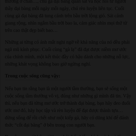
thương ở chân…, chú gà đại bàng quan sát và học hỏi từ người
thầy đại bàng mỗi ngày mỗi ngày, chú rèn luyện liên tục. Cuối
cùng gà đại bàng đã tung cánh trên bầu trời lộng gió. Sải cánh
giang rộng, nhìn ngắm bầu trời bao la, cảm giác nhìn mọi thứ từ
trên cao thật đẹp biết bao…
Những ai từng có ánh mắt nghi ngờ về khả năng của nó đều phải
ngã mũ kính phục. Cuối cùng “gà lạ” đã đạt được niềm mơ ước
của chính mình, một kết thúc đầy có hậu dành cho những nỗ lực,
những khát vọng không bao giờ ngừng nghỉ.
Trong cuộc sống cũng vậy:
Nếu bạn tin rằng bạn là một người tầm thường, bạn sẽ sống một
cuộc sống tầm thường vô vị, đúng như những gì mình đã tin. Vậy
thì, nếu bạn đã từng mơ ước trở thành đại bàng, bạn hãy đeo đuổi
ước mơ đó, hãy học tập và rèn luyện để đạt được thành tựu…
đừng sống để rồi chết như một kiếp gà, hãy có dũng khí để đánh
thức “cốt đại bàng” ở bên trong con người bạn.