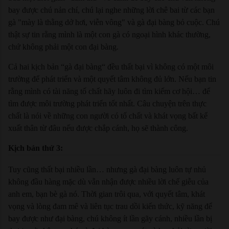
bay được chú nản chí, chú lại nghe những lời chê bai từ các bạn
gà "mày là thằng dở hơi, viễn vông" và gà đại bàng bỏ cuộc. Chú
thật sự tin rằng mình là một con gà có ngoại hình khác thường,
chứ không phải một con đại bàng.
Cả hai kịch bản “gà đại bàng“ đều thất bại vì không có một môi
trường để phát triển và một quyết tâm không đủ lớn. Nếu bạn tin
rằng mình có tài năng tố chất hãy luôn đi tìm kiếm cơ hội… để
tìm được môi trường phát triển tốt nhất. Câu chuyện trên thực
chất là nói về những con người có tố chất và khát vọng bất kể
xuất thân từ đâu nếu được chắp cánh, họ sẽ thành công.
Kịch bản thứ 3:
Tuy cũng thất bại nhiều lần… nhưng gà đại bàng luôn tự nhủ
không đầu hàng mặc dù vẫn nhận được nhiều lời chế giễu của
anh em, bạn bè gà nó. Thời gian trôi qua, với quyết tâm, khát
vọng và lòng đam mê và liên tục trau dồi kiến thức, kỹ năng để
bay được như đại bàng, chú không ít lần gãy cánh, nhiều lần bị