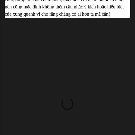
nên cũng mặc định không thèm cân nhắc ý kiến hoặc hiểu biết 
của xung quanh vì cho rằng chẳng có ai hơn ta mà cần!
C
o
m
m
e
n
t
s