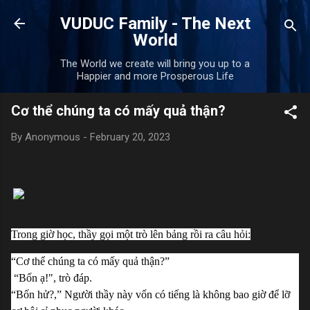
Skip to main content
VUDUC Family - The Next
World
The World we create will bring you up to a
Happier and more Prosperous Life
Cơ thể chúng ta có mấy quả thận?
By
Anonymous
-
February 20, 2023
Trong giờ học, thầy gọi một trò lên bảng rồi ra câu hỏi:
“Cơ thể chúng ta có mấy quả thận?”
 “Bốn ạ!", trò đáp.
“Bốn hử?,” Người thầy này vốn có tiếng là không bao giờ để lỡ 