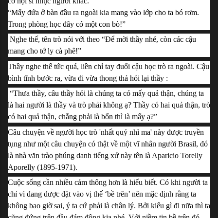
cơ hội sỉ nhục người khác. 
“Mấy đứa ở bàn đầu ra ngoài kia mang vào lớp cho ta bó rơm. 
Trong phòng học đây có một con bò!”
Nghe thế, tên trò nói với theo “Để mời thầy nhé, còn các cậu 
mang cho tớ ly cà phê!”
Thầy nghe thế tức quá, liền chỉ tay đuổi cậu học trò ra ngoài. Cậu 
bình tĩnh bước ra, vừa đi vừa thong thả hỏi lại thầy :
 “Thưa thầy, câu thầy hỏi là chúng ta có mấy quả thận, chúng ta 
là hai người là thầy và trò phải không ạ? Thầy có hai quả thận, trò 
có hai quả thận, chẳng phải là bốn thì là mấy ạ?”
Câu chuyện về người học trò 'nhất quỷ nhì ma' này được truyền 
tụng như một câu chuyện có thật về một vĩ nhân người Brasil, đó 
là nhà văn trào phúng danh tiếng xứ này tên là Aparicio Torelly 
Aporelly (1895-1971).
Cuộc sống cần nhiều cảm thông hơn là hiểu biết. Có khi người ta 
chỉ vì đang được đặt vào vị thế ‘bề trên’ nên mặc định rằng ta 
không bao giờ sai, ý ta cứ phải là chân lý. Bởi kiểu gì đi nữa thì ta 
cũng đứng trên đầu đám đông kia nhé. Với niềm tin bề trên đó 