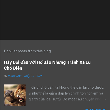
Popular posts from this blog
Hãy Đối Đầu Với Hổ Báo Nhưng Tránh Xa Lũ
Chó Điên
By
vuducaaa
-
July 20, 2025
Khi bị chó cắn, ta không thể cắn lại chó được,
vì như thế là giẫm đạp lên chính tôn nghiêm và
giá trị của loài sư tử. Có một câu chuyện nhỏ
kể rằng, khi sư tử bố dẫn con trai mình đi trông