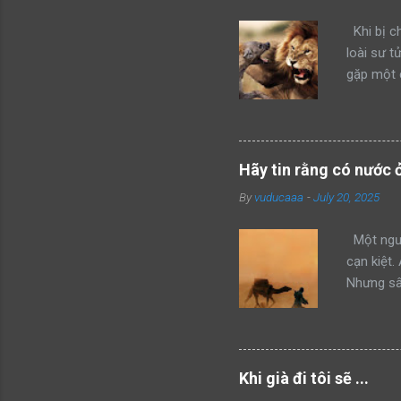
Khi bị ch
loài sư t
gặp một 
kẻ xâm ph
mình thàn
hổ đang 
bang này 
Hãy tin rằng có nước 
của mình 
By
vuducaaa
-
July 20, 2025
mon men t
giận dữ v
Một ngườ
cạn kiệt.
Nhưng sâu
không thể
đây, anh 
cùng của 
lớn dần 
Khi già đi tôi sẽ ...
sao túp 