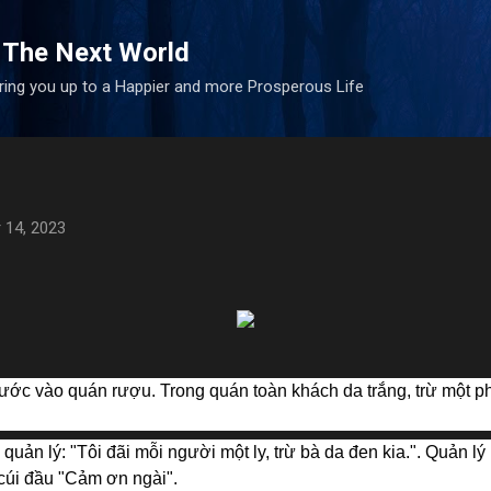
Skip to main content
 The Next World
bring you up to a Happier and more Prosperous Life
 14, 2023
bước vào quán rượu. Trong quán toàn khách da trắng, trừ một p
i quản lý: "Tôi đãi mỗi người một ly, trừ bà da đen kia.". Quản 
cúi đầu "Cảm ơn ngài".