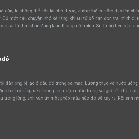
ó cắn, ta không thể cắn lại chó được, vì như thế là giẫm đạp lên chín
ử. Có một câu chuyện nhỏ kể rằng, khi sư tử bố dẫn con trai mình đi 
con sư tử đực khác đang lang thang một mình. Sư tử bố bèn bảo con
ạm lãnh thổ này đi như thế nào”. Rồi sư tử bố lao lên anh dũng chiế
h công. Một ngày khác, hai bố con sư tử tiếp tục dẫn nhau đi tuần t
mon men săn mồi trong lãnh thổ. Sư tử bố quay sang bảo con: “Hãy 
đi như thế nào mà học tập”. Rồi sư tử bố tiếp tục lao lên anh dũng 
ở đó
thành công. Lại một ngày khác, hai bố con sư tử trên đường tuần tr
iếp cận khu rừng. Sư tử bố tiếp tục quay sang bảo con nhìn mình đá
à xông tới chiến đấu. Nhưng đến một ngày, khi sư tử bố t...
i đàn ông bị lạc ở đâu đó trong sa mạc. Lương thực và nước uống 
 Anh biết rõ rằng nếu không tìm được nước trong vài giờ tới, chờ đợi 
 trong lòng, anh vẫn tin một phép màu nào đó sẽ xảy ra. Rồi anh nh
 tin vào mắt mình. Trước đó, anh đã nhiều lần bị ảo giác và những h
chẳng còn lựa chọn nào khác ngoài việc tin tưởng. Dù sao đi nữa, đâ
anh. Anh dùng chút sức lực còn lại để đi về phía túp lều. Càng tiến 
và lần này may mắn cũng đứng về phía anh. Thật sự có một túp lều ở 
lều hoàn toàn hoang vắng? Dường như đã không có ai đặt chân đến 