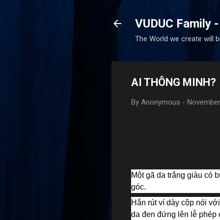
VUDUC Family -
The World we create will 
AI THÔNG MINH?
By
Anonymous
-
November
Một gã da trắng giàu có 
góc.
Hắn rút ví dày cộp nói vớ
da đen đứng lên lễ phép 