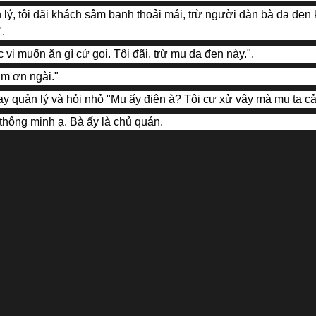
lý, tôi đãi khách sâm banh thoải mái, trừ người đàn bà da đen 
.
 vị muốn ăn gì cứ gọi. Tôi đãi, trừ mụ da đen này.".
ảm ơn ngài."
 tay quản lý và hỏi nhỏ "Mụ ấy điên à? Tôi cư xử vậy mà mụ ta c
t thông minh ạ. Bà ấy là chủ quán.