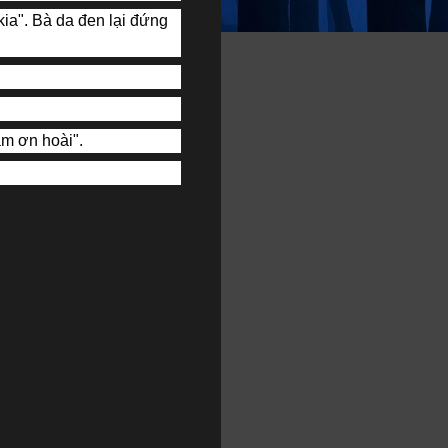
kia". Bà da đen lại đứng
ảm ơn hoài".