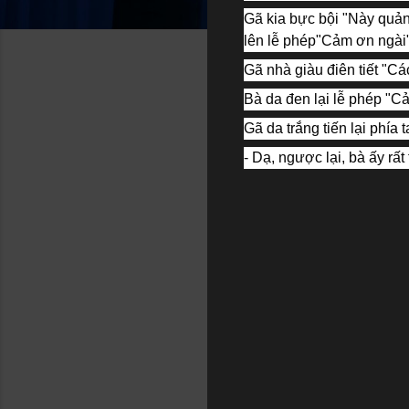
Gã kia bực bội "Này quản 
lên lễ phép"Cảm ơn ngài"
Gã nhà giàu điên tiết "Các
Bà da đen lại lễ phép "C
Gã da trắng tiến lại phía
- Dạ, ngược lại, bà ấy rấ
C
o
m
m
e
n