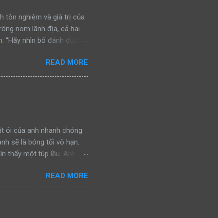
h tôn nghiêm và giá trị của
trông nom lãnh địa, cả hai
: “Hãy nhìn bố đánh đuổi
n đấu, bảo vệ khu vực của
READ MORE
ra, cả hai bắt gặp một con
nhìn bố đánh đuổi kẻ ngoại
chiến đấu, bảo vệ khu vực
a lại bắt gặp một con báo
nh đuổi kẻ thù, rồi gầm lên
ít ỏi của anh nhanh chóng
anh sẽ là bóng tối vô hạn.
ìn thấy một túp lều. Anh
ình ảnh đánh lừa. Nhưng giờ
READ MORE
y chính là hy vọng cuối
gần, hy vọng của anh càng
đó! Nhưng tại sao vậy? Tại
đây suốt nhiều năm. Dẫu