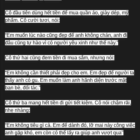
Cô đầu tiên dùng hết tiền để mua quần áo, giày dép, mỹ
phẩm. Cô cười tươi, nói:
“Em muốn lúc nào cũng đẹp để anh không chán, anh đi
đâu cũng tự hào vì có người yêu xinh như thế này.”
Cô thứ hai cũng đem tiền đi mua sắm, nhưng nói:
“Em không cần thiết phải đẹp cho em. Em đẹp để người ta
thấy anh có gu. Em muốn làm anh hãnh diện trước mặt
bạn bè, đối tác.”
Cô thứ ba mang hết tiền đi gửi tiết kiệm. Cô nói chậm rãi,
nhẹ nhàng:
“Em không tiêu gì cả. Em để dành đó, lỡ mai này công việc
anh gặp khó, em còn có thể lấy ra giúp anh vượt qua"