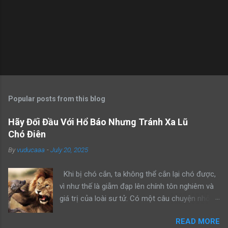
Popular posts from this blog
Hãy Đối Đầu Với Hổ Báo Nhưng Tránh Xa Lũ
Chó Điên
By
vuducaaa
-
July 20, 2025
Khi bị chó cắn, ta không thể cắn lại chó được,
vì như thế là giẫm đạp lên chính tôn nghiêm và
giá trị của loài sư tử. Có một câu chuyện nhỏ
kể rằng, khi sư tử bố dẫn con trai mình đi trông
READ MORE
nom lãnh địa, cả hai gặp một con sư tử đực