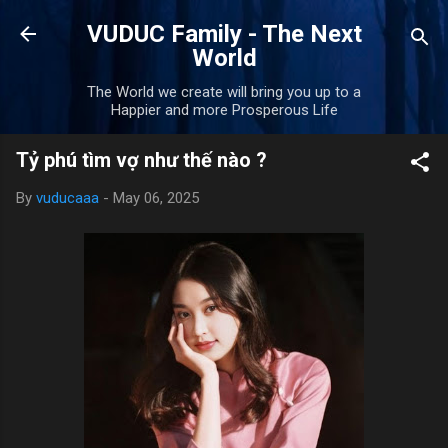
Skip to main content
VUDUC Family - The Next
World
The World we create will bring you up to a
Happier and more Prosperous Life
Tỷ phú tìm vợ như thế nào ?
By
vuducaaa
-
May 06, 2025