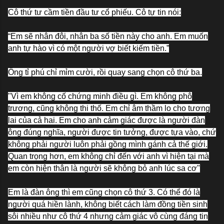
Cô thứ tư cầm tiền đầu tư cổ phiếu. Cô tự tin nói:
“Em sẽ nhân đôi, nhân ba số tiền này cho anh. Em muốn
anh tự hào vì có một người vợ biết kiếm tiền.”
Ông tỉ phú chỉ mỉm cười, rồi quay sang chọn cô thứ ba.
"Vì em không cố chứng minh điều gì. Em không phô
trương, cũng không thi thố. Em chỉ âm thầm lo cho tương
lai của cả hai. Em cho anh cảm giác được là người đàn
ông đúng nghĩa, người được tin tưởng, được tựa vào, chứ
không phải người luôn phải gồng mình gánh cả thế giới.
Quan trọng hơn, em không chỉ đến với anh vì hiện tại mà
em còn hiện thân là người sẽ không bỏ anh lúc sa cơ"
Em là đàn ông thì em cũng chọn cô thứ 3. Có thể đó là
người quá hiền lành, không biết cách làm đồng tiền sinh
sôi nhiều như cô thứ 4 nhưng cảm giác vô cùng đáng tin