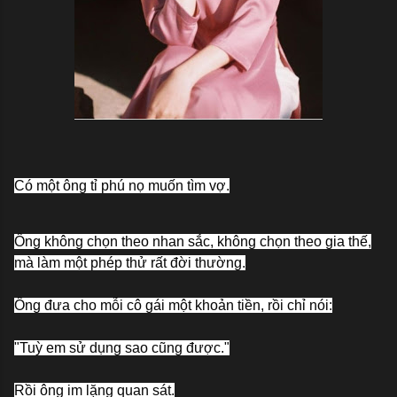
Có một ông tỉ phú nọ muốn tìm vợ.
Ông không chọn theo nhan sắc, không chọn theo gia thế,
mà làm một phép thử rất đời thường.
Ông đưa cho mỗi cô gái một khoản tiền, rồi chỉ nói:
"Tuỳ em sử dụng sao cũng được."
Rồi ông im lặng quan sát.