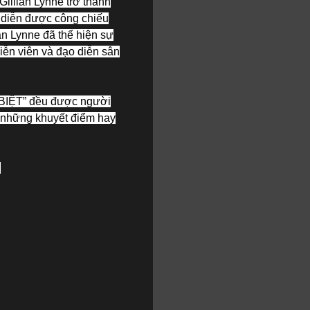
Gillian Lynne trở thành
ở diễn được công chiếu
ian Lynne đã thể hiện sự
iễn viên và đạo diễn sân
C BIỆT” đều được người
i những khuyết điểm hay
.