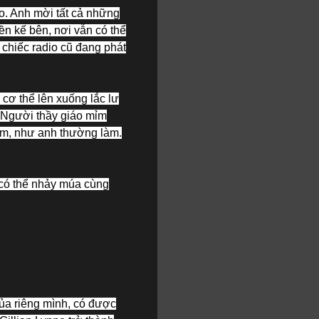
áo. Anh mời tất cả những
ền kế bên, nơi vẫn có thể
t chiếc radio cũ đang phát
 cơ thể lên xuống lắc lư
. Người thầy giáo mỉm
cảm, như anh thường làm.
 có thể nhảy múa cùng
của riêng mình, có được