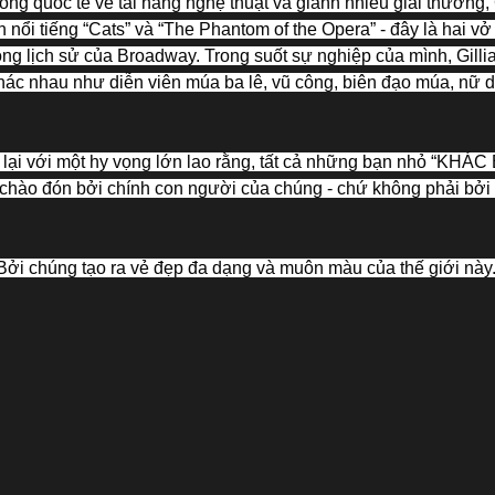
g quốc tế về tài năng nghệ thuật và giành nhiều giải thưởng, 
 nổi tiếng “Cats” và “The Phantom of the Opera” - đây là hai v
trong lịch sử của Broadway. Trong suốt sự nghiệp của mình, Gill
khác nhau như diễn viên múa ba lê, vũ công, biên đạo múa, nữ d
lại với một hy vọng lớn lao rằng, tất cả những bạn nhỏ “KHÁ
 chào đón bởi chính con người của chúng - chứ không phải bở
ởi chúng tạo ra vẻ đẹp đa dạng và muôn màu của thế giới này