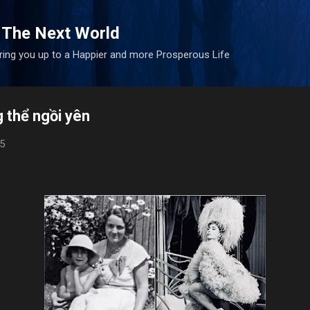
Skip to main content
 The Next World
bring you up to a Happier and more Prosperous Life
g thể ngồi yên
5