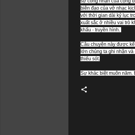
sự công nhận của cộng đồn
biên đạo của vở nhạc kịch
với thời gian dài kỷ lục 
xuất sắc ở nhiều vai trò 
khấu - truyền hình.
Câu chuyện này được kể 
lớn chúng ta ghi nhận và
thiếu sót.
Sự khác biệt muôn năm. B
C
o
m
m