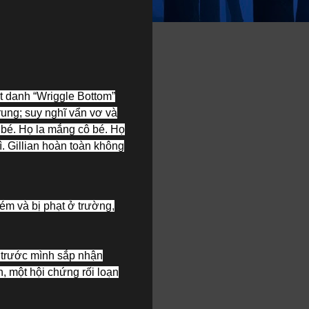
ệt danh “Wriggle Bottom”
trung; suy nghĩ vẩn vơ và
ô bé. Họ la mắng cô bé. Họ
. Gillian hoàn toàn không
ém và bị phạt ở trường,
 trước mình sắp nhận
, một hội chứng rối loạn