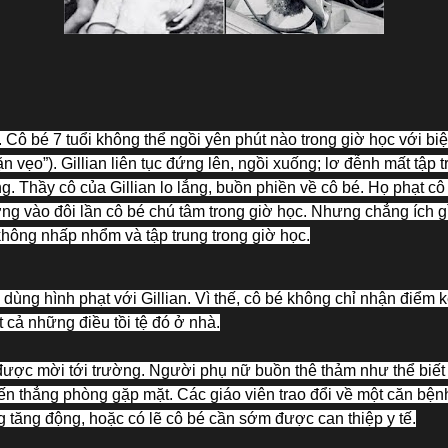
ổi. Cô bé 7 tuổi không thể ngồi yên phút nào trong giờ học với bi
n vẹo”). Gillian liên tục đứng lên, ngồi xuống; lơ đễnh mất tập 
. Thầy cô của Gillian lo lắng, buồn phiền về cô bé. Họ phạt c
ng vào đôi lần cô bé chú tâm trong giờ học. Nhưng chẳng ích gì
không nhấp nhổm và tập trung trong giờ học.
ùng hình phạt với Gillian. Vì thế, cô bé không chỉ nhận điểm k
 cả những điều tồi tệ đó ở nhà.
được mời tới trường. Người phụ nữ buồn thê thảm như thể biết
ến thẳng phòng gặp mặt. Các giáo viên trao đổi về một căn bệnh
g tăng động, hoặc có lẽ cô bé cần sớm được can thiệp y tế.