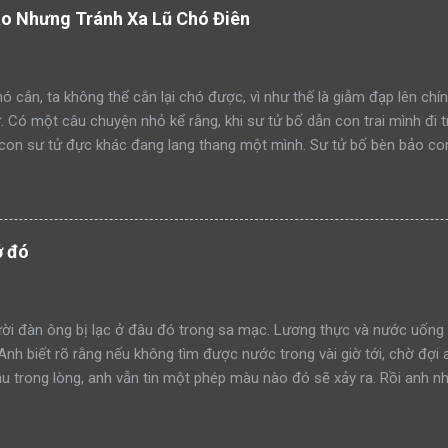
áo Nhưng Tránh Xa Lũ Chó Điên
ó cắn, ta không thể cắn lại chó được, vì như thế là giẫm đạp lên chín
ử. Có một câu chuyện nhỏ kể rằng, khi sư tử bố dẫn con trai mình đi 
con sư tử đực khác đang lang thang một mình. Sư tử bố bèn bảo con
ạm lãnh thổ này đi như thế nào”. Rồi sư tử bố lao lên anh dũng chiế
h công. Một ngày khác, hai bố con sư tử tiếp tục dẫn nhau đi tuần t
mon men săn mồi trong lãnh thổ. Sư tử bố quay sang bảo con: “Hãy 
đi như thế nào mà học tập”. Rồi sư tử bố tiếp tục lao lên anh dũng 
ở đó
thành công. Lại một ngày khác, hai bố con sư tử trên đường tuần tr
iếp cận khu rừng. Sư tử bố tiếp tục quay sang bảo con nhìn mình đá
à xông tới chiến đấu. Nhưng đến một ngày, khi sư tử bố t...
i đàn ông bị lạc ở đâu đó trong sa mạc. Lương thực và nước uống 
 Anh biết rõ rằng nếu không tìm được nước trong vài giờ tới, chờ đợi 
 trong lòng, anh vẫn tin một phép màu nào đó sẽ xảy ra. Rồi anh nh
 tin vào mắt mình. Trước đó, anh đã nhiều lần bị ảo giác và những h
chẳng còn lựa chọn nào khác ngoài việc tin tưởng. Dù sao đi nữa, đâ