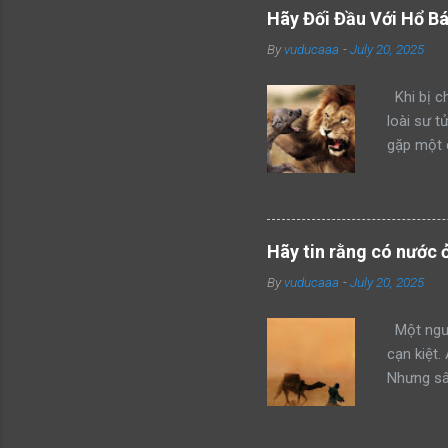
Hãy Đối Đầu Với Hổ B
By
vuducaaa
-
July 20, 2025
Khi bị ch
loài sư t
gặp một 
kẻ xâm ph
mình thàn
hổ đang 
bang này 
Hãy tin rằng có nước 
của mình 
By
vuducaaa
-
July 20, 2025
mon men t
giận dữ v
Một ngườ
cạn kiệt.
Nhưng sâu
không thể
đây, anh 