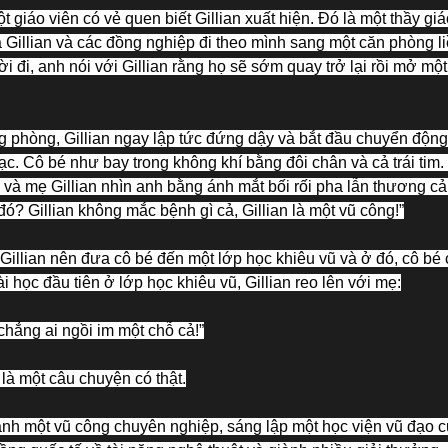
t giáo viên có vẻ quen biết Gillian xuất hiện. Đó là một thầy gi
 Gillian và các đồng nghiệp đi theo mình sang một căn phòng li
ời đi, anh nói với Gillian rằng họ sẽ sớm quay trở lại rồi mở mộ
g phòng, Gillian ngay lập tức đứng dậy và bắt đầu chuyển động
ạc. Cô bé như bay trong không khí bằng đôi chân và cả trái tim
 và mẹ Gillian nhìn anh bằng ánh mắt bối rối pha lẫn thương 
 đó? Gillian không mắc bệnh gì cả, Gillian là một vũ công!”
 Gillian nên đưa cô bé đến một lớp học khiêu vũ và ở đó, cô bé
i học đầu tiên ở lớp học khiêu vũ, Gillian reo lên với mẹ:
chẳng ai ngồi im một chỗ cả!”
à một câu chuyện có thật.
ành một vũ công chuyên nghiệp, sáng lập một học viện vũ đạo 