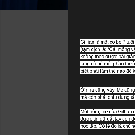
Gillian là một cô bé 7 tu
(tạm dịch là: “Cái mông vặ
không theo được bài giảng
tặng cô bé một phần thưở
biết phải làm thế nào để 
Ở nhà cũng vậy. Mẹ cũng d
mà còn phải chịu đựng tất
Một hôm, mẹ của Gillian 
được tin dữ dắt tay con đ
học tập. Có lẽ đó là chứn