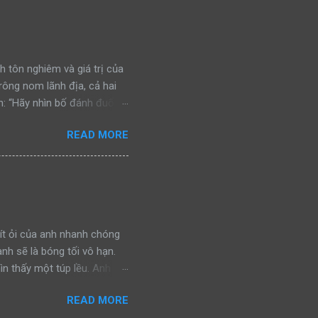
h tôn nghiêm và giá trị của
trông nom lãnh địa, cả hai
: “Hãy nhìn bố đánh đuổi
n đấu, bảo vệ khu vực của
READ MORE
ra, cả hai bắt gặp một con
nhìn bố đánh đuổi kẻ ngoại
chiến đấu, bảo vệ khu vực
a lại bắt gặp một con báo
nh đuổi kẻ thù, rồi gầm lên
ít ỏi của anh nhanh chóng
anh sẽ là bóng tối vô hạn.
ìn thấy một túp lều. Anh
ình ảnh đánh lừa. Nhưng giờ
READ MORE
y chính là hy vọng cuối