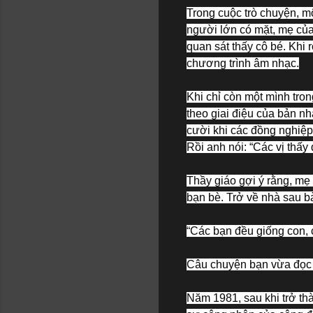
Trong cuộc trò chuyện, mộ
người lớn có mặt, mẹ của
quan sát thấy cô bé. Khi r
chương trình âm nhạc.
Khi chỉ còn một mình tron
theo giai điệu của bản nh
cười khi các đồng nghiệp
Rồi anh nói: “Các vị thấy
Thầy giáo gợi ý rằng, mẹ
bạn bè. Trở về nhà sau bà
“Các bạn đều giống con, 
Câu chuyện bạn vừa đọc l
Năm 1981, sau khi trở th