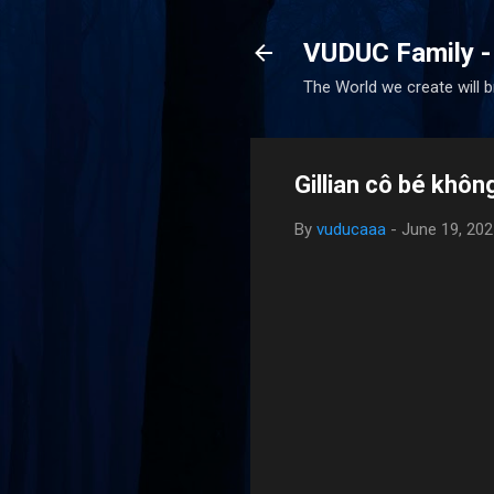
VUDUC Family -
The World we create will 
Gillian cô bé khôn
By
vuducaaa
-
June 19, 202