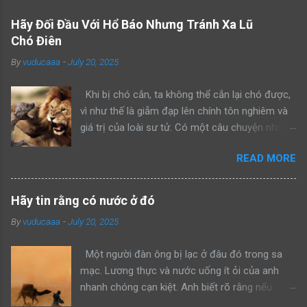
Hãy Đối Đầu Với Hổ Báo Nhưng Tránh Xa Lũ
Chó Điên
By
vuducaaa
-
July 20, 2025
Khi bị chó cắn, ta không thể cắn lại chó được,
vì như thế là giẫm đạp lên chính tôn nghiêm và
giá trị của loài sư tử. Có một câu chuyện nhỏ
kể rằng, khi sư tử bố dẫn con trai mình đi trông
READ MORE
nom lãnh địa, cả hai gặp một con sư tử đực
khác đang lang thang một mình. Sư tử bố bèn
bảo con: “Hãy nhìn bố đánh đuổi kẻ xâm phạm
Hãy tin rằng có nước ở đó
lãnh thổ này đi như thế nào”. Rồi sư tử bố lao
By
vuducaaa
-
July 20, 2025
lên anh dũng chiến đấu, bảo vệ khu vực của
mình thành công. Một ngày khác, hai bố con sư
Một người đàn ông bị lạc ở đâu đó trong sa
tử tiếp tục dẫn nhau đi tuần tra, cả hai bắt gặp
mạc. Lương thực và nước uống ít ỏi của anh
một con hổ đang mon men săn mồi trong lãnh
nhanh chóng cạn kiệt. Anh biết rõ rằng nếu
thổ. Sư tử bố quay sang bảo con: “Hãy nhìn bố
không tìm được nước trong vài giờ tới, chờ đợi