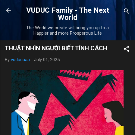
Skip to main content
VUDUC Family - The Next
World
The World we create will bring you up to a
Happier and more Prosperous Life
THUẬT NHÌN NGƯỜI BIẾT TÍNH CÁCH
By
vuducaaa
-
July 01, 2025