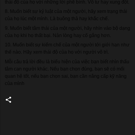
thái độ của họ với những lời phê bình. Vô tư hay xung đột.
8. Muốn biết sự kỷ luật của một người, hãy xem trạng thái 
của họ lúc một mình. Là buông thả hay khắc chế.
9. Muốn biết tâm thái của một người, hãy nhìn vào bộ dạng 
của họ khi họ thất bại. Nản lòng hay cố gắng hơn.
10. Muốn biết sự kiểm chế của một người tới giới hạn như 
thế nào. Hãy xem thái độ của họ với người vô trì.
Mỗi câu trả lời đều là biểu hiện của việc bạn biết nhìn thấu 
tâm can người khác. Nếu bạn chọn đúng, bạn sẽ có mối 
quan hệ tốt, nếu bạn chọn sai, bạn cần nâng cấp kỹ năng 
của mình
C
o
m