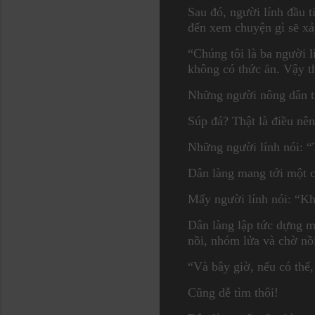
Sau đó, người lính đầu 
đến xem chuyện gì sẽ xả
“Chúng tôi là ba người l
không có thức ăn. Vậy th
Những người nông dân t
Súp đá? Thật là điều nên
Những người lính nói: “T
Dân làng mang tới một c
Mấy người lính nói: “Kh
Dân làng lập tức dựng m
nồi, nhóm lửa và chờ nồi
“Và bây giờ, nếu có thể,
Cũng dễ tìm thôi!