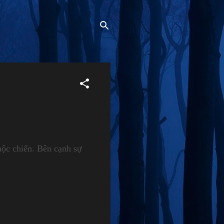
uộc chiến. Bên cạnh sự