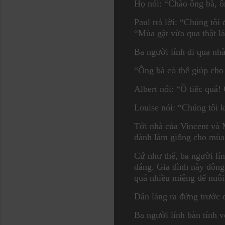
Họ nói: “Chào ông bà, ô
Paul trả lời: “Chúng tôi
“Mùa gặt vừa qua thật là
Ba người lính đi qua nhà
“Ông bà có thể giúp cho
Albert nói: “Ồ tiếc quá!
Louise nói: “Chúng tôi 
Tới nhà của Vincent và M
dành làm giống cho mùa
Cứ như thế, ba người lín
đáng. Gia đình này đông
quá nhiều miệng để nuôi
Dân làng ra đứng trước c
Ba người lính bàn tính v