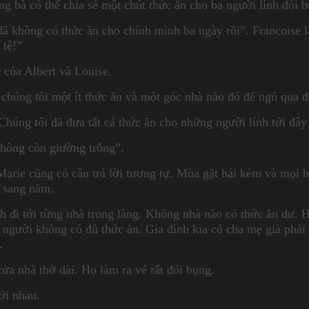
ng bà có thể chia sẻ một chút thức ăn cho ba người lính đói
 đã không có thức ăn cho chính mình ba ngày rồi”. Francoise 
 tệ!”
 của Albert và Louise.
 chúng tôi một ít thức ăn và một góc nhà nào đó để ngủ qua
 Chúng tôi đã đưa tất cả thức ăn cho những người lính tới đây
không còn giường trống”.
arie cũng có câu trả lời tương tự. Mùa gặt hái kém và mọi hộ
 sang năm.
h đi tới từng nhà trong làng. Không nhà nào có thức ăn dư. 
 người không có đủ thức ăn. Gia đình kia có cha mẹ già phải
.
ửa nhà thở dài. Họ làm ra vẻ rất đói bụng.
ới nhau.