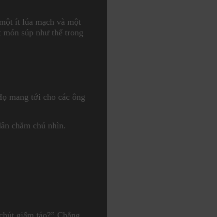
 một ít lúa mạch và một
t món súp như thế trong
Họ mang tới cho các ông
dân chăm chú nhìn.
 chút giấm táo?” Chẳng