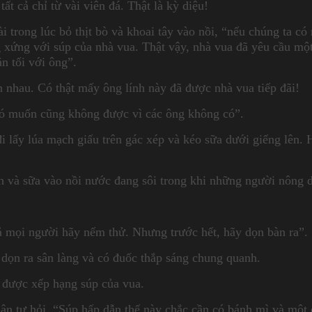
ất cả chỉ từ vài viên đá. Thật là kỳ diệu!
i trong lúc bỏ thịt bò và khoai tây vào nồi, “nếu chúng ta có
g xứng với súp của nhà vua. Thật vậy, nhà vua đã yêu cầu mộ
ăn tối với ông”.
 nhau. Có thật mấy ông lính này đã được nhà vua tiếp đãi!
Có muốn cũng không được vì các ông không có”.
 lấy lúa mạch giấu trên gác xép và kéo sữa dưới giếng lên. 
h và sữa vào nồi nước đang sôi trong khi những người nông 
cả mọi người hãy nếm thử. Nhưng trước hết, hãy dọn bàn ra”.
dọn ra sân làng và có đuốc thắp sáng chung quanh.
 được xếp hạng súp của vua.
ân tự hỏi, “Súp hấp dẫn thế này chắc cần có bánh mì và một